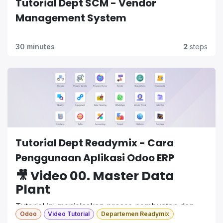
Tutorial Dept SCM - Vendor
Management System
30 minutes
2
steps
Tutorial Dept Readymix - Cara
Penggunaan Aplikasi Odoo ERP
🎥 Video 00. Master Data
Plant
Tutorial ini menjelaskan proses pembuatan dan
Odoo
Video Tutorial
Departemen Readymix
pengelolaan
Master Data Plant
dalam sistem ERP