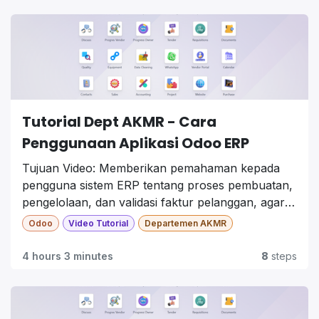
Tutorial Dept AKMR - Cara
Penggunaan Aplikasi Odoo ERP
Tujuan Video:
Memberikan pemahaman kepada
pengguna sistem ERP tentang proses pembuatan,
pengelolaan, dan validasi
faktur pelanggan
, agar
proses penagihan berjalan akurat dan terintegrasi
Odoo
Video Tutorial
Departemen AKMR
dengan modul lain seperti
Sales, Accounting, dan
SCM
.
4 hours 3 minutes
8
steps