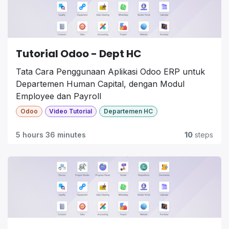
Tutorial Odoo - Dept HC
Tata Cara Penggunaan Aplikasi Odoo ERP untuk
Departemen Human Capital, dengan Modul
Employee dan Payroll
Odoo
Video Tutorial
Departemen HC
01. Master Data
06. Create Payslip
02. Salary
Batches
5 hours 36 minutes
10
steps
Structures
07. Create Payslip
03. New Salary
Payment
Rules
08. Input Rapel
04. Create
Gaji
Contract
09. Confirm
05. Input Lembur
Payslip Payment
oleh Kepala