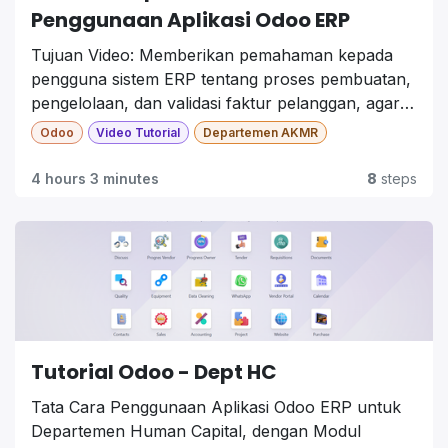
Penggunaan Aplikasi Odoo ERP
Tujuan Video:
Memberikan pemahaman kepada
pengguna sistem ERP tentang proses pembuatan,
pengelolaan, dan validasi
faktur pelanggan
, agar
proses penagihan berjalan akurat dan terintegrasi
Odoo
Video Tutorial
Departemen AKMR
dengan modul lain seperti
Sales, Accounting, dan
SCM
.
4 hours 3 minutes
8
steps
Tutorial Odoo - Dept HC
Tata Cara Penggunaan Aplikasi Odoo ERP untuk
Departemen Human Capital, dengan Modul