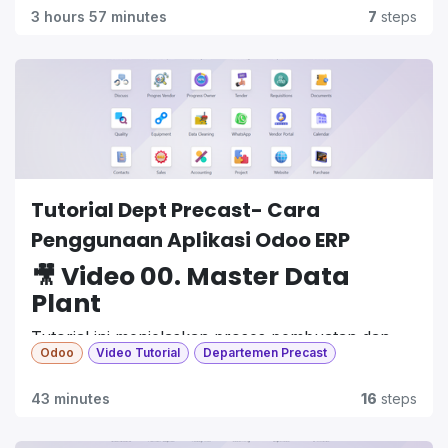
3 hours 57 minutes
7
steps
Tutorial Dept Precast- Cara
Penggunaan Aplikasi Odoo ERP
🎥 Video 00. Master Data
Plant
Tutorial ini menjelaskan proses pembuatan dan
Odoo
Video Tutorial
Departemen Precast
pengelolaan
Master Data Plant
dalam sistem ERP
manufaktur. Data ini menjadi dasar pengaturan
43 minutes
16
steps
lokasi produksi dan distribusi.
📌
Isi Tutorial: