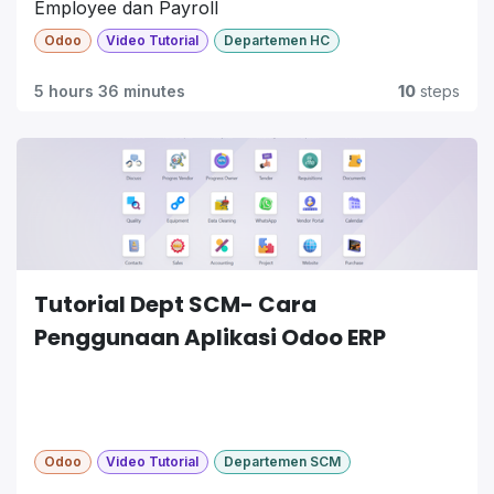
Employee dan Payroll
Odoo
Video Tutorial
Departemen HC
01. Master Data
06. Create Payslip
02. Salary
Batches
5 hours 36 minutes
10
steps
Structures
07. Create Payslip
03. New Salary
Payment
Rules
08. Input Rapel
04. Create
Gaji
Contract
09. Confirm
05. Input Lembur
Payslip Payment
oleh Kepala
Departemen HC
Tutorial Dept SCM- Cara
Penggunaan Aplikasi Odoo ERP
Odoo
Video Tutorial
Departemen SCM