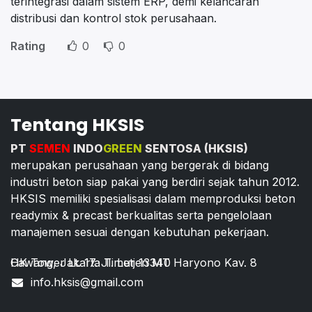
terintegrasi dalam sistem ERP, demi kelancaran
distribusi dan kontrol stok perusahaan.
Rating
0
0
Tentang HKSIS
PT
SEMEN
INDO
GREEN
SENTOSA (HKSIS)
merupakan perusahaan yang bergerak di bidang
industri beton siap pakai yang berdiri sejak tahun 2012.
HKSIS memiliki spesialisasi dalam memproduksi beton
readymix & precast berkualitas serta pengelolaan
manajemen sesuai dengan kebutuhan pekerjaan.
HK Tower Lt. 17. Jl. Letjen MT Haryono Kav. 8 Cawang, Jakarta Timur 13340
info.hksis@gmail.com