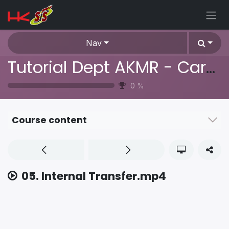
Skip to Content
Nav
Tutorial Dept AKMR - Cara Penggunaan Aplikasi Odoo ERP
0
%
Course content
05. Internal Transfer.mp4