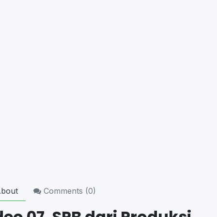
bout
Comments (
0
)
deo 07. SPB dari Produksi