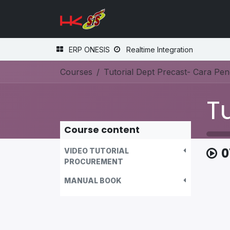
Skip to Content
Home
Registrasi Vendor
ERP ONESIS
Realtime Integration
Courses
Course content
0
VIDEO TUTORIAL
PROCUREMENT
MANUAL BOOK