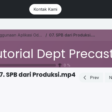
Landing Page
Kontak Kami
Tutorial Dept Precast- Cara Penggunaan Aplikasi Odoo ERP
07. SPB dari Produksi.mp4
0
%
7. SPB dari Produksi.mp4
Prev
N