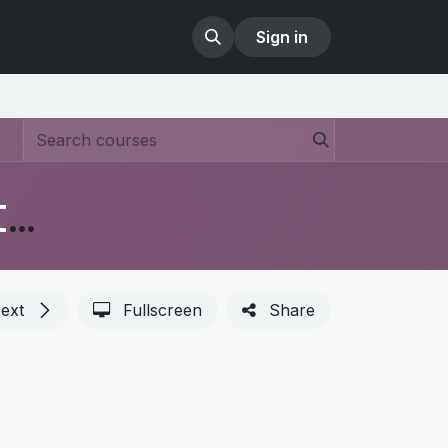
Sign in
Tutorial Dept Precast- Cara Penggunaan Aplikasi Odoo ERP
ext
Fullscreen
Share