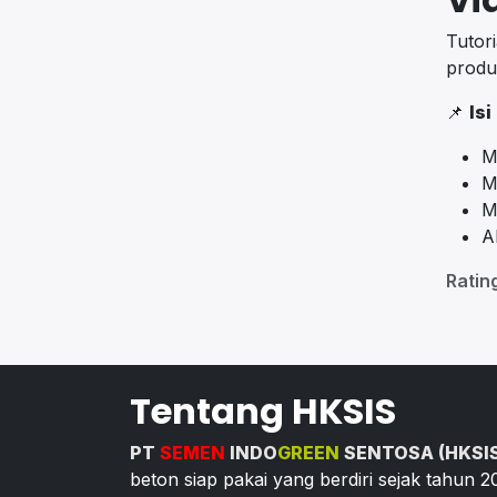
Tutor
produ
📌
Isi
M
M
M
A
Ratin
Tentang HKSIS
PT
SEMEN
INDO
GREEN
SENTOSA (HKSI
beton siap pakai yang berdiri sejak tahun 