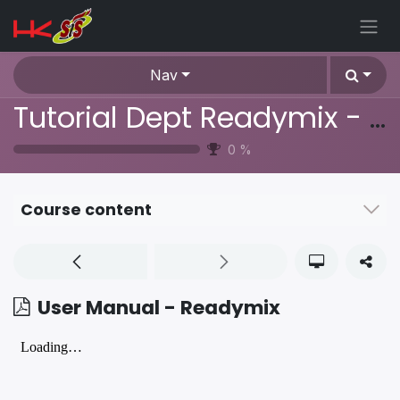
Skip to Content
Nav
Tutorial Dept Readymix - Cara Penggunaan Aplikasi Odoo ERP
0
%
Course content
User Manual - Readymix